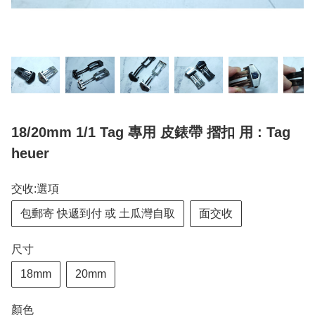
18/20mm 1/1 Tag 專用 皮錶帶 摺扣 用 : Tag
heuer
交收:選項
包郵寄 快遞到付 或 土瓜灣自取
面交收
尺寸
18mm
20mm
顏色