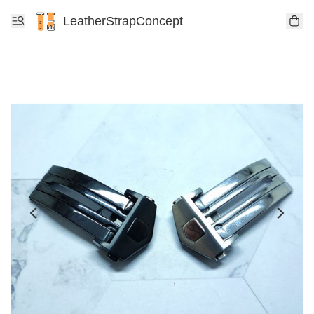
LeatherStrapConcept