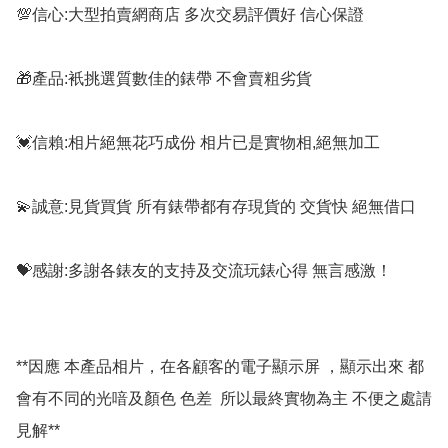
💯信心:大型拍賣網商店 多次交易評價好 信心保證

🎁產品:衹挑選質數佳的錶帶 不會賣粗劣貨

💓信賴:相片絕無花巧成份 相片已是實物相,絕無加工

💫誠意:見貨買貨 所有錶帶都有存現貨的 交貨快 絕無借口

💝感謝:多謝各錶友的支持及交流玩錶心得 無言感激！

**因應 本產品相片，在各顧客的電子顯示屏 ，顯示出來 都
會有不同的光喑及顏色 色差  所以最終實物為主 不便之處請