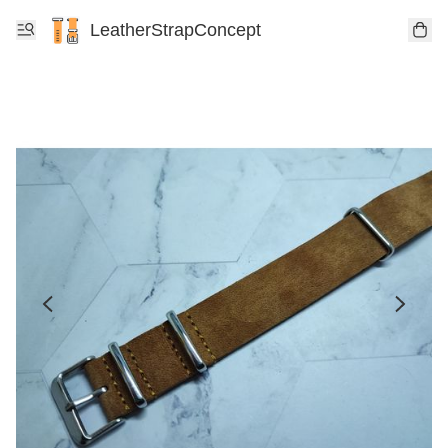
LeatherStrapConcept