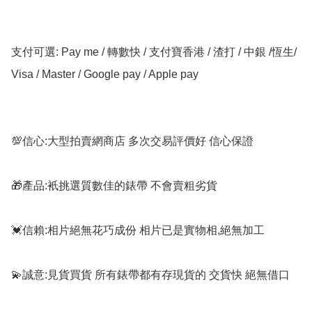
支付可選: Pay me / 轉數快 / 支付寶香港 / 渣打 / 中銀 /恆生/ 
Visa / Master / Google pay / Apple pay

💯信心:大型拍賣網商店 多次交易評價好 信心保證

🎁產品:衹挑選質數佳的錶帶 不會賣粗劣貨

💓信賴:相片絕無花巧成份 相片已是實物相,絕無加工

💫誠意:見貨買貨 所有錶帶都有存現貨的 交貨快 絕無借口
