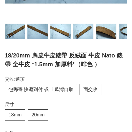
18/20mm 麂皮牛皮錶帶 反絨面 牛皮 Nato 錶
帶 全牛皮 *1.5mm 加厚料*（啡色 ）
交收:選項
包郵寄 快遞到付 或 土瓜灣自取
面交收
尺寸
18mm
20mm