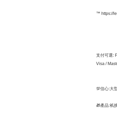
™️ https://l
支付可選: Pa
Visa / Mast
💯信心:
🎁產品: