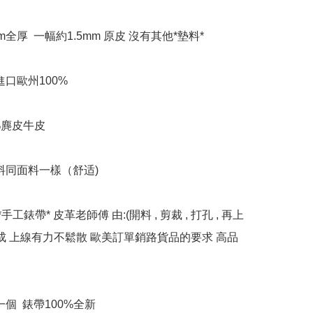
mm全厚  一幅約1.5mm 原皮 沒有其他*墊料*

口歐州100% 

%麂皮牛皮

料同面料一樣（舒适)

*手工錶帶* 皮革老師傅 由:(開料 , 剪裁 , 打孔 , 再上
完成 上線有力不鬆散 歐美訂單銷路貨品的要求 高品
個  錶帶100%全新
