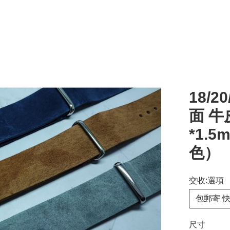
18/
面 牛
*1.
色）
交收:選項
包郵寄 
尺寸