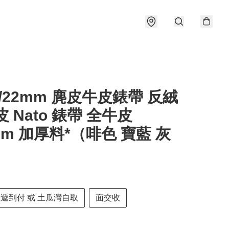
20/22mm 麂皮牛皮錶帶 反絨
皮 Nato 錶帶 全牛皮
5mm 加厚料*（啡色 寶藍 灰
快遞到付 或 土瓜灣自取
面交收