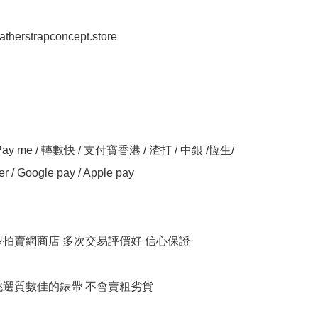
eatherstrapconcept.store

y me / 轉數快 / 支付寶香港 / 渣打 / 中銀 /恆生/ 
er / Google pay / Apple pay

大型拍賣網商店 多次交易評價好 信心保證

衹挑選質數佳的錶帶 不會賣粗劣貨
