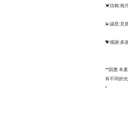
💓信賴:
💫誠意:見
💝感謝:
**因應 
有不同的光
*
