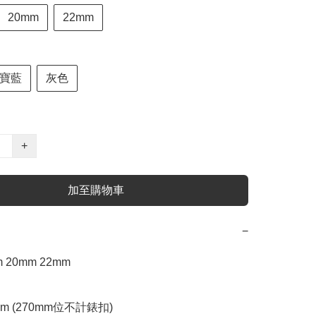
20mm
22mm
寶藍
灰色
+
加至購物車
−
 20mm 22mm

mm (270mm位不計錶扣)
