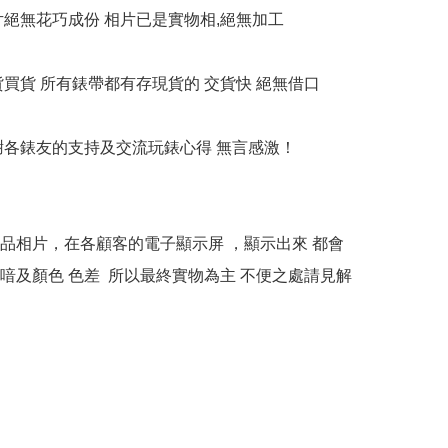
相片絕無花巧成份 相片已是實物相,絕無加工

貨買貨 所有錶帶都有存現貨的 交貨快 絕無借口

多謝各錶友的支持及交流玩錶心得 無言感激！

本產品相片，在各顧客的電子顯示屏 ，顯示出來 都會
喑及顏色 色差  所以最終實物為主 不便之處請見解