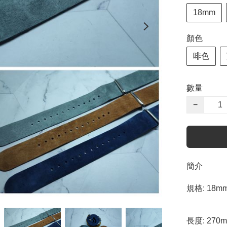
18mm
顏色
啡色
數量
−
簡介
規格: 18mm
長度: 270