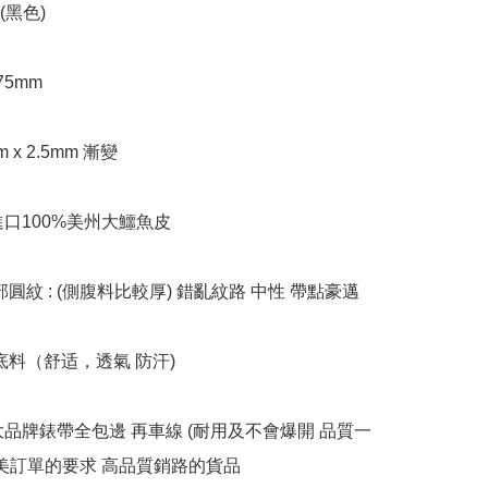
(黑色)

75mm

m x 2.5mm 漸變

口100%美州大鱷魚皮

部圓紋 : (側腹料比較厚) 錯亂紋路 中性 帶點豪邁 

底料（舒适，透氣 防汗)

大品牌錶帶全包邊 再車線 (耐用及不會爆開 品質一
歐美訂單的要求 高品質銷路的貨品
