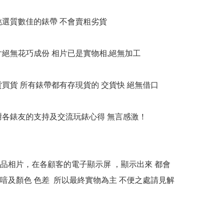
衹挑選質數佳的錶帶 不會賣粗劣貨

相片絕無花巧成份 相片已是實物相,絕無加工

貨買貨 所有錶帶都有存現貨的 交貨快 絕無借口

多謝各錶友的支持及交流玩錶心得 無言感激！

本產品相片，在各顧客的電子顯示屏 ，顯示出來 都會
喑及顏色 色差  所以最終實物為主 不便之處請見解