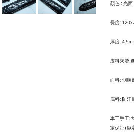
顏色 : 光面 
長度: 120x
厚度: 4.5m
皮料來源:進
面料; 側腹
底料: 防汗
車工手工:
定保証) 