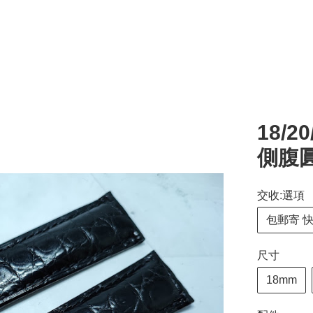
18/
側腹圓
交收:選項
包郵寄 
尺寸
18mm