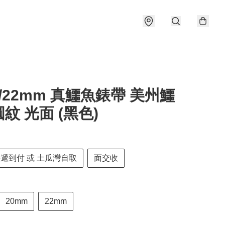
20/22mm 真鱷魚錶帶 美州鱷
紋 光面 (黑色)
快遞到付 或 土瓜灣自取
面交收
20mm
22mm