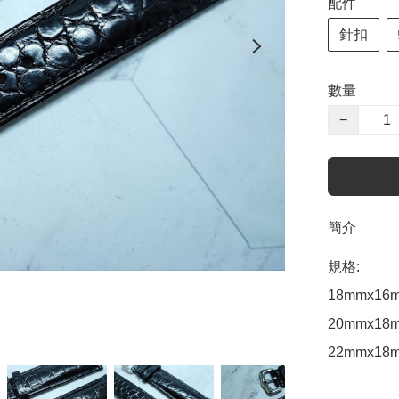
配件
針扣
數量
−
簡介
規格:

18mmx16m
20mmx18m
22mmx18m