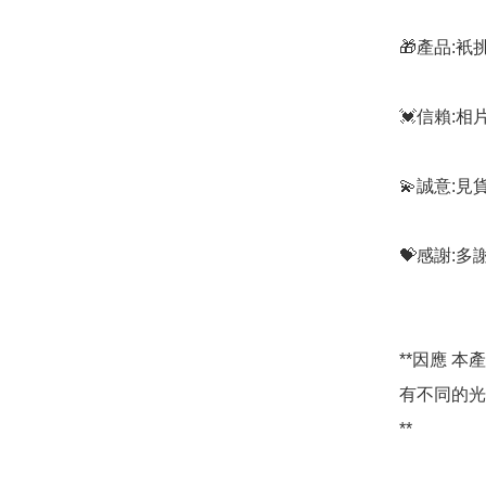
🎁產品:
💓信賴:
💫誠意:見
💝感謝:
**因應 
有不同的光