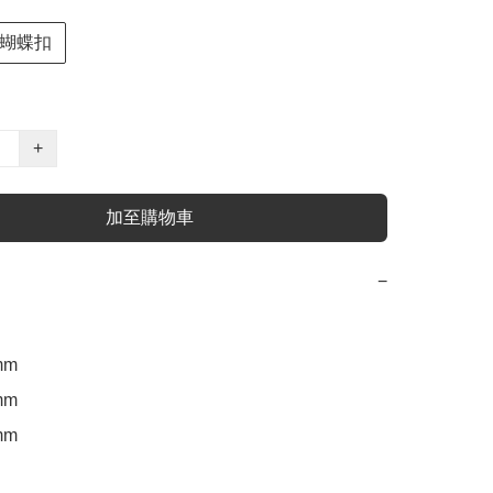
蝴蝶扣
+
加至購物車
−
m

m

m
