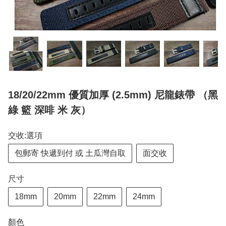
18/20/22mm 優質加厚 (2.5mm) 尼龍錶帶 （黑
綠 籃 深啡 米 灰）
交收:選項
包郵寄 快遞到付 或 土瓜灣自取
面交收
尺寸
18mm
20mm
22mm
24mm
顏色