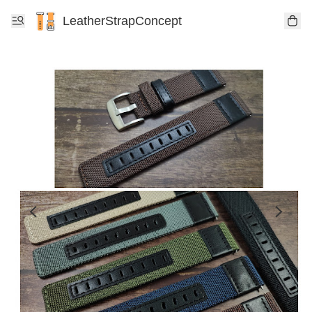
LeatherStrapConcept