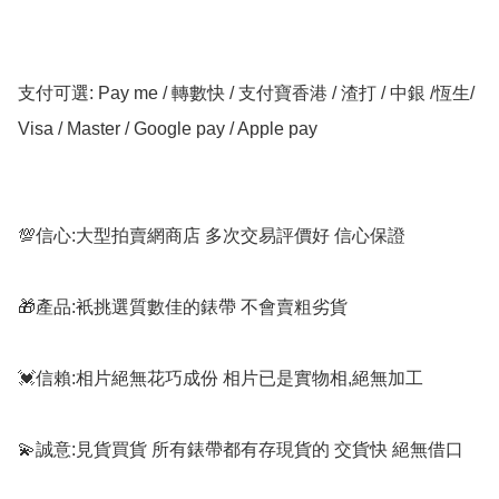
支付可選: Pay me / 轉數快 / 支付寶香港 / 渣打 / 中銀 /恆生/ 
Visa / Master / Google pay / Apple pay

💯信心:大型拍賣網商店 多次交易評價好 信心保證

🎁產品:衹挑選質數佳的錶帶 不會賣粗劣貨

💓信賴:相片絕無花巧成份 相片已是實物相,絕無加工

💫誠意:見貨買貨 所有錶帶都有存現貨的 交貨快 絕無借口
