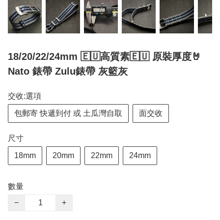
18/20/22/24mm 🇪🇺高質素🇪🇺 原裝厚度🤘
Nato 錶帶 Zulu錶帶 灰籃灰
交收:選項
包郵寄 快遞到付 或 土瓜灣自取
面交收
尺寸
18mm
20mm
22mm
24mm
數量
−
+