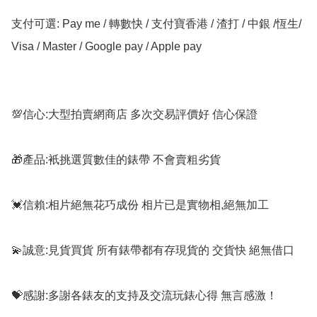
支付可選: Pay me / 轉數快 / 支付寶香港 / 渣打 / 中銀 /恆生/ 
Visa / Master / Google pay / Apple pay

💯信心:大型拍賣網商店 多次交易評價好 信心保證

🎁產品:衹挑選質數佳的錶帶 不會賣粗劣貨

💓信賴:相片絕無花巧成份 相片已是實物相,絕無加工

💫誠意:見貨買貨 所有錶帶都有存現貨的 交貨快 絕無借口

💝感謝:多謝各錶友的支持及交流玩錶心得 無言感激！
