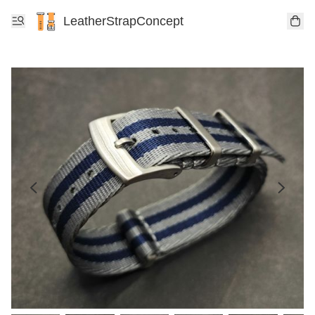
LeatherStrapConcept