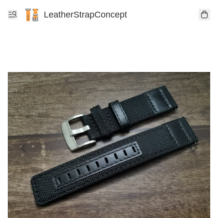
LeatherStrapConcept