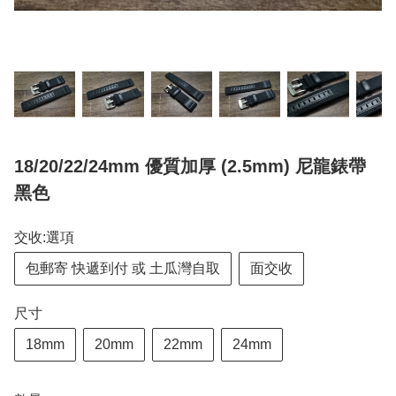
18/20/22/24mm 優質加厚 (2.5mm) 尼龍錶帶
黑色
交收:選項
包郵寄 快遞到付 或 土瓜灣自取
面交收
尺寸
18mm
20mm
22mm
24mm