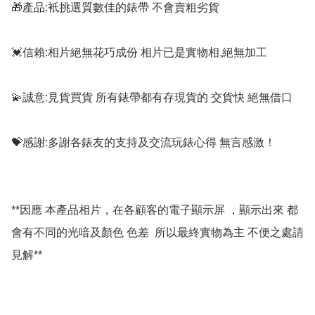
🎁產品:衹挑選質數佳的錶帶 不會賣粗劣貨

💓信賴:相片絕無花巧成份 相片已是實物相,絕無加工

💫誠意:見貨買貨 所有錶帶都有存現貨的 交貨快 絕無借口

💝感謝:多謝各錶友的支持及交流玩錶心得 無言感激！

**因應 本產品相片，在各顧客的電子顯示屏 ，顯示出來 都
會有不同的光喑及顏色 色差  所以最終實物為主 不便之處請
見解**
