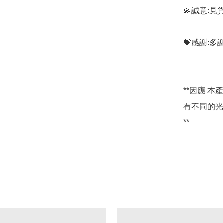
💫誠意:見
💝感謝:
**因應 
有不同的光