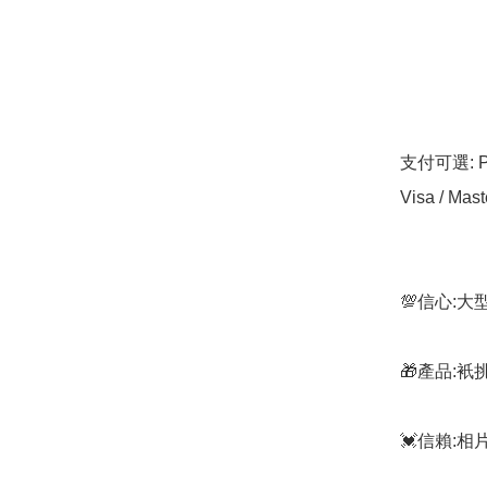
支付可選: Pa
Visa / Mast
💯信心:
🎁產品:
💓信賴: