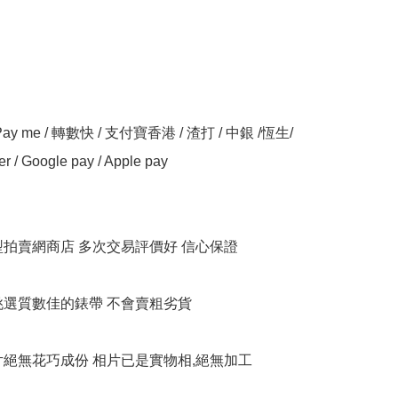
y me / 轉數快 / 支付寶香港 / 渣打 / 中銀 /恆生/ 
er / Google pay / Apple pay

大型拍賣網商店 多次交易評價好 信心保證

衹挑選質數佳的錶帶 不會賣粗劣貨

相片絕無花巧成份 相片已是實物相,絕無加工
