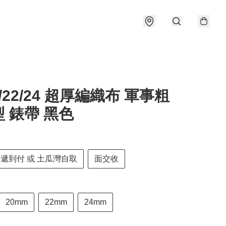
0/22/24 超厚編織布 軍事粗
 錶帶 黑色
快遞到付 或 土瓜灣自取
面交收
20mm
22mm
24mm