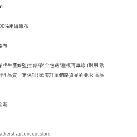
 

00%粗編織布

織布

品牌生產線監控 錶帶*全包邊*壓模再車線 (耐用 紮
爆開 品質一定保証) 歐美訂單銷路貨品的要求 高品
全新

eatherstrapconcept.store
