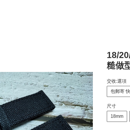
18/2
糙做型
交收:選項
包郵寄 
尺寸
18mm