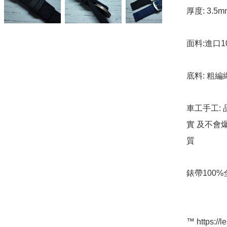
厚度: 3.5mm 
面料:進口1
底料: 粗編
車工手工: 
實 及不會
質

錶帶100%
™️ https://l