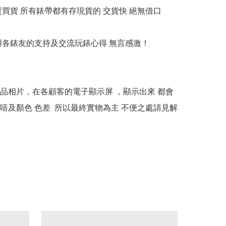
貨買貨 所有錶帶都有存現貨的 交貨快 絕無借口

多謝各錶友的支持及交流玩錶心得 無言感激！

本產品相片，在各顧客的電子顯示屏 ，顯示出來 都會
喑及顏色 色差  所以最終實物為主 不便之處請見解