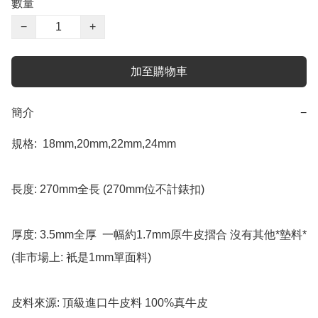
數量
−
+
加至購物車
簡介
−
規格:  18mm,20mm,22mm,24mm 

長度: 270mm全長 (270mm位不計錶扣) 

厚度: 3.5mm全厚  一幅約1.7mm原牛皮摺合 沒有其他*墊料* 
(非市場上: 衹是1mm單面料) 

皮料來源: 頂級進口牛皮料 100%真牛皮
