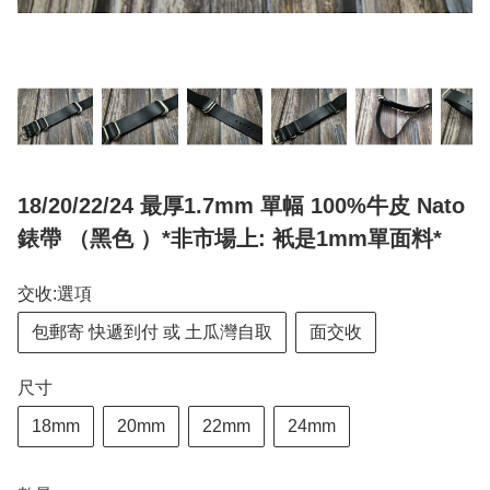
18/20/22/24 最厚1.7mm 單幅 100%牛皮 Nato
錶帶 （黑色 ）*非市場上: 衹是1mm單面料*
交收:選項
包郵寄 快遞到付 或 土瓜灣自取
面交收
尺寸
18mm
20mm
22mm
24mm