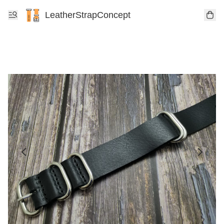
LeatherStrapConcept