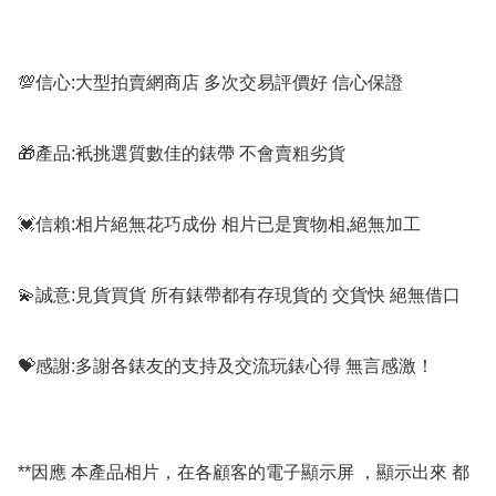
💯信心:大型拍賣網商店 多次交易評價好 信心保證

🎁產品:衹挑選質數佳的錶帶 不會賣粗劣貨

💓信賴:相片絕無花巧成份 相片已是實物相,絕無加工

💫誠意:見貨買貨 所有錶帶都有存現貨的 交貨快 絕無借口

💝感謝:多謝各錶友的支持及交流玩錶心得 無言感激！

**因應 本產品相片，在各顧客的電子顯示屏 ，顯示出來 都