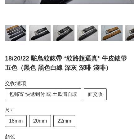
18/20/22 駝鳥紋錶帶 *紋路超逼真* 牛皮錶帶
五色（黑色 黑色白線 深灰 深啡 淺啡）
交收:選項
包郵寄 快遞到付 或 土瓜灣自取
面交收
尺寸
18mm
20mm
22mm
顏色