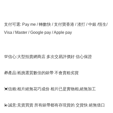
支付可選: Pay me / 轉數快 / 支付寶香港 / 渣打 / 中銀 /恆生/ 
Visa / Master / Google pay / Apple pay

💯信心:大型拍賣網商店 多次交易評價好 信心保證

🎁產品:衹挑選質數佳的錶帶 不會賣粗劣貨

💓信賴:相片絕無花巧成份 相片已是實物相,絕無加工

💫誠意:見貨買貨 所有錶帶都有存現貨的 交貨快 絕無借口
