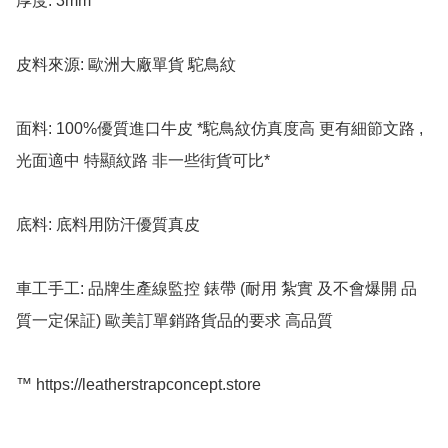
厚度: 3mm 

皮料來源: 歐洲大廠單貨 駝鳥紋

面料: 100%優質進口牛皮 *駝鳥紋仿真度高 更有細節文路 , 
光面適中 特顯紋路 非一些街貨可比*

底料: 底料用防汗優質真皮

車工手工: 品牌生產線監控 錶帶 (耐用 紮實 及不會爆開 品
質一定保証) 歐美訂單銷路貨品的要求 高品質 

™️ https://leatherstrapconcept.store
