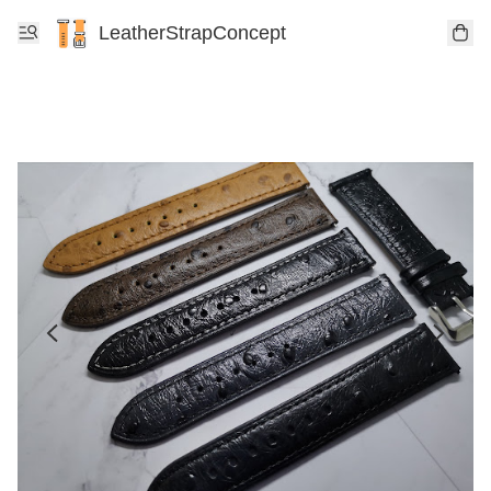
LeatherStrapConcept