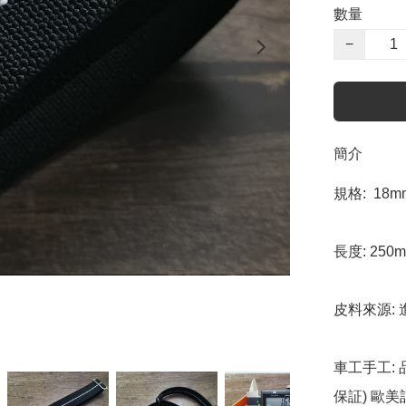
數量
−
簡介
規格:  18mm
長度: 25
皮料來源: 
車工手工: 
保証) 歐