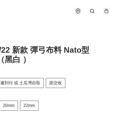
0/22 新款 彈弓布料 Nato型
（黑白 ）
快遞到付 或 土瓜灣自取
面交收
20mm
22mm