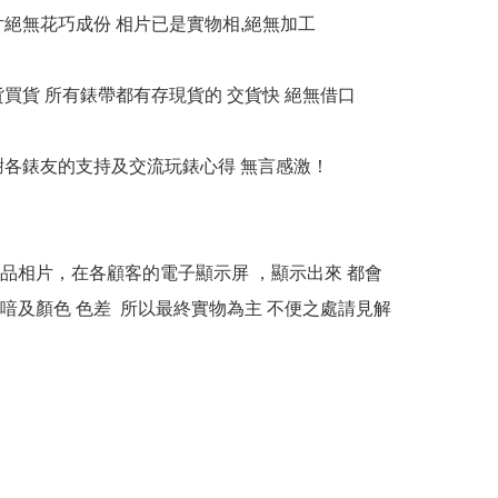
相片絕無花巧成份 相片已是實物相,絕無加工

貨買貨 所有錶帶都有存現貨的 交貨快 絕無借口

多謝各錶友的支持及交流玩錶心得 無言感激！

本產品相片，在各顧客的電子顯示屏 ，顯示出來 都會
喑及顏色 色差  所以最終實物為主 不便之處請見解