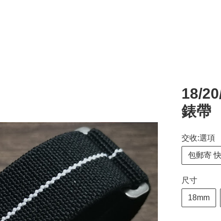
18/2
錶帶 
交收:選項
包郵寄 
尺寸
18mm