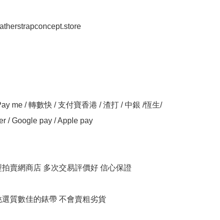
eatherstrapconcept.store

y me / 轉數快 / 支付寶香港 / 渣打 / 中銀 /恆生/ 
er / Google pay / Apple pay

大型拍賣網商店 多次交易評價好 信心保證

衹挑選質數佳的錶帶 不會賣粗劣貨
