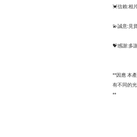
💓信賴:
💫誠意:見
💝感謝:
**因應 
有不同的光
**
