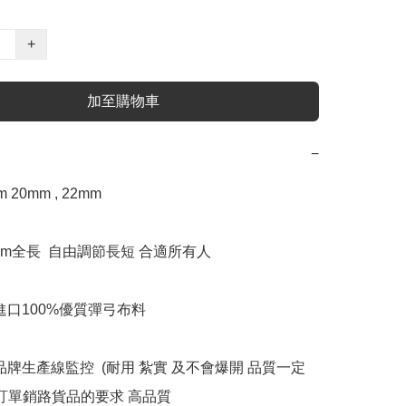
+
加至購物車
−
 20mm , 22mm  

0mm全長  自由調節長短 合適所有人

進口100%優質彈弓布料

品牌生產線監控  (耐用 紮實 及不會爆開 品質一定
美訂單銷路貨品的要求 高品質
