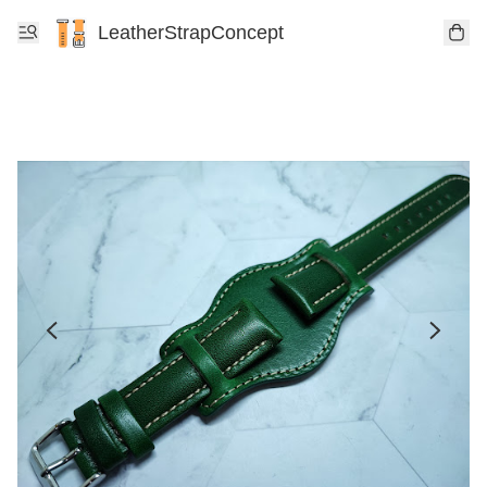
LeatherStrapConcept