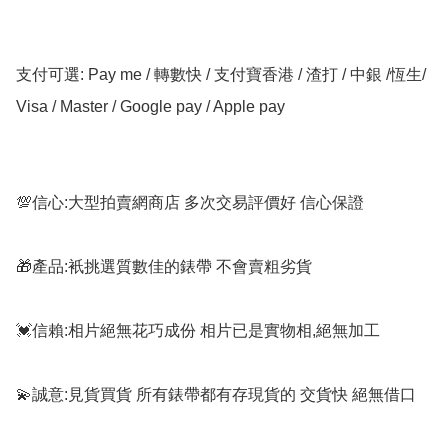
支付可選: Pay me / 轉數快 / 支付寶香港 / 渣打 / 中銀 /恆生/ 
Visa / Master / Google pay / Apple pay

💯信心:大型拍賣網商店 多次交易評價好 信心保證

🎁產品:衹挑選質數佳的錶帶 不會賣粗劣貨

💓信賴:相片絕無花巧成份 相片已是實物相,絕無加工

💫誠意:見貨買貨 所有錶帶都有存現貨的 交貨快 絕無借口
