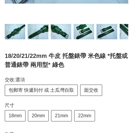
18/20/21/22mm 牛皮 托盤錶帶 米色線 *托盤或
普通錶帶 兩用型* 綠色
交收:選項
包郵寄 快遞到付 或 土瓜灣自取
面交收
尺寸
18mm
20mm
21mm
22mm