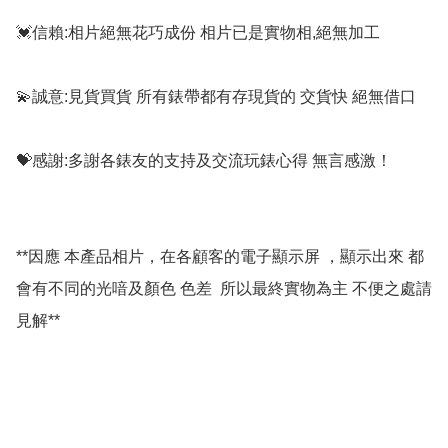
💓信賴:相片絕無花巧成份 相片已是實物相,絕無加工

💫誠意:見貨買貨 所有錶帶都有存現貨的 交貨快 絕無借口

💝感謝:多謝各錶友的支持及交流玩錶心得 無言感激！

**因應 本產品相片，在各顧客的電子顯示屏 ，顯示出來 都
會有不同的光喑及顏色 色差  所以最終實物為主 不便之處請
見解**
