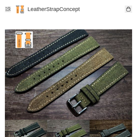
LeatherStrapConcept