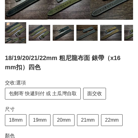
18/19/20/21/22mm 粗尼龍布面 錶帶（x16
mm扣）四色
交收:選項
包郵寄 快遞到付 或 土瓜灣自取
面交收
尺寸
18mm
19mm
20mm
21mm
22mm
顏色