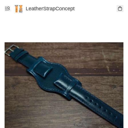
LeatherStrapConcept