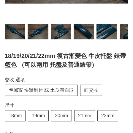
18/19/20/21/22mm 復古漸變色 牛皮托盤 錶帶
籃色 （可以兩用 托盤及普通錶帶）
交收:選項
包郵寄 快遞到付 或 土瓜灣自取
面交收
尺寸
18mm
19mm
20mm
21mm
22mm