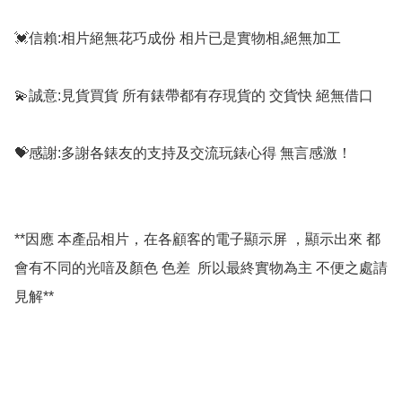
💓信賴:相片絕無花巧成份 相片已是實物相,絕無加工

💫誠意:見貨買貨 所有錶帶都有存現貨的 交貨快 絕無借口

💝感謝:多謝各錶友的支持及交流玩錶心得 無言感激！

**因應 本產品相片，在各顧客的電子顯示屏 ，顯示出來 都
會有不同的光喑及顏色 色差  所以最終實物為主 不便之處請
見解**
