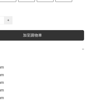
+
加至購物車
−
m 

m

m

m 

m
