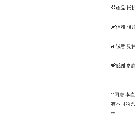
🎁產品:
💓信賴:
💫誠意:見
💝感謝:
**因應 
有不同的光
**
