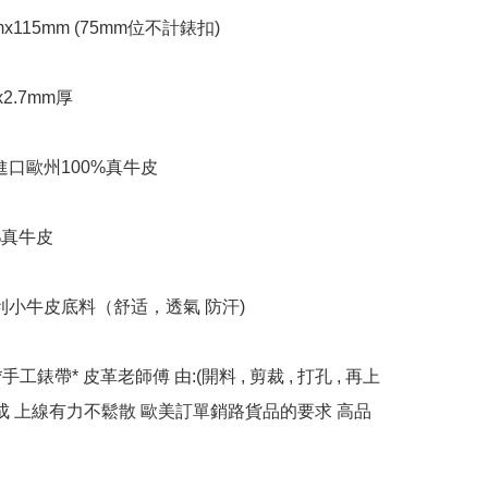
mx115mm (75mm位不計錶扣)

2.7mm厚

進口歐州100%真牛皮

%真牛皮

利小牛皮底料（舒适，透氣 防汗)

*手工錶帶* 皮革老師傅 由:(開料 , 剪裁 , 打孔 , 再上
完成 上線有力不鬆散 歐美訂單銷路貨品的要求 高品