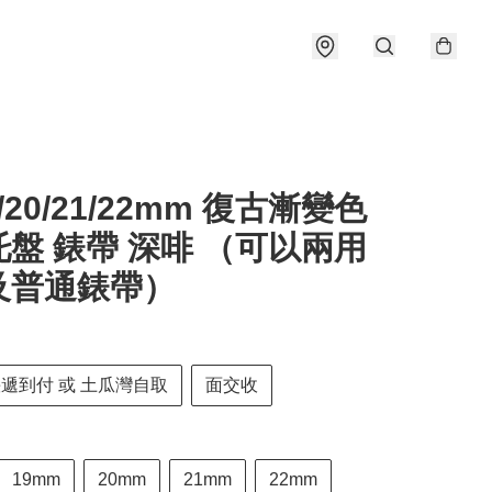
9/20/21/22mm 復古漸變色
盤 錶帶 深啡 （可以兩用
及普通錶帶）
快遞到付 或 土瓜灣自取
面交收
19mm
20mm
21mm
22mm