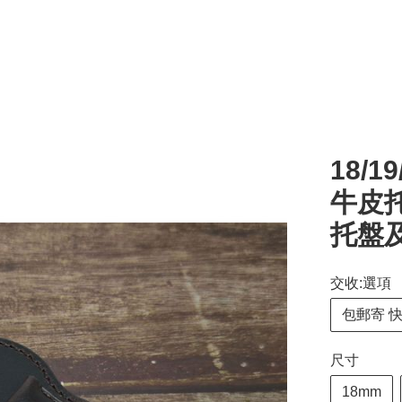
18/1
牛皮托
托盤
交收:選項
包郵寄 
尺寸
18mm