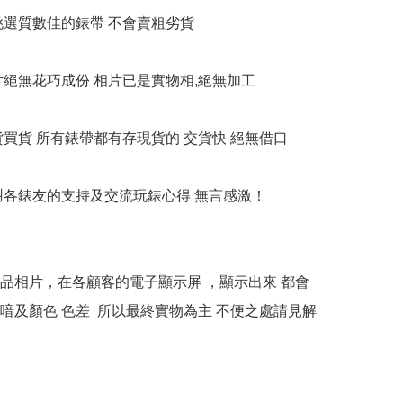
衹挑選質數佳的錶帶 不會賣粗劣貨

相片絕無花巧成份 相片已是實物相,絕無加工

貨買貨 所有錶帶都有存現貨的 交貨快 絕無借口

多謝各錶友的支持及交流玩錶心得 無言感激！

本產品相片，在各顧客的電子顯示屏 ，顯示出來 都會
喑及顏色 色差  所以最終實物為主 不便之處請見解