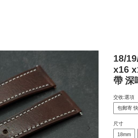
18/1
x16
帶 深
交收:選項
包郵寄 
尺寸
18mm