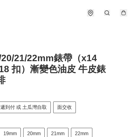
9/20/21/22mm錶帶（x14
 x18 扣）漸變色油皮 牛皮錶
啡
快遞到付 或 土瓜灣自取
面交收
19mm
20mm
21mm
22mm