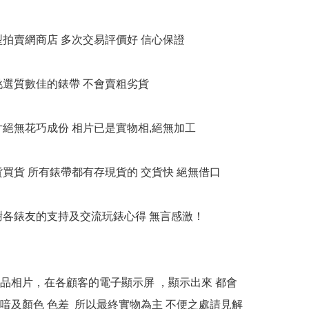
大型拍賣網商店 多次交易評價好 信心保證

衹挑選質數佳的錶帶 不會賣粗劣貨

相片絕無花巧成份 相片已是實物相,絕無加工

貨買貨 所有錶帶都有存現貨的 交貨快 絕無借口

多謝各錶友的支持及交流玩錶心得 無言感激！

本產品相片，在各顧客的電子顯示屏 ，顯示出來 都會
喑及顏色 色差  所以最終實物為主 不便之處請見解