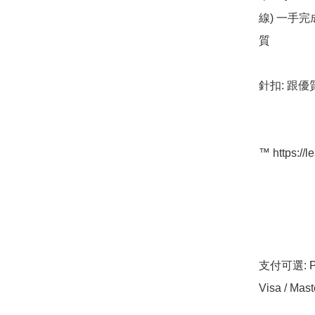
線) 一手
質

針扣: 跟優
™️ https://l
支付可選: Pa
Visa / Mast