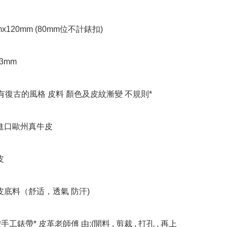
mx120mm (80mm位不計錶扣)

 3mm

有復古的風格 皮料 顏色及皮紋漸變 不規則*

進口歐州真牛皮

 

皮底料（舒适，透氣 防汗)

*手工錶帶* 皮革老師傅 由:(開料 , 剪裁 , 打孔 , 再上