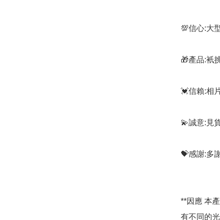
💯信心:
🎁產品:
💓信賴:
💫誠意:見
💝感謝:
**因應 
有不同的光