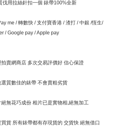
質伐用拉絲針扣一個 錶帶100%全新

y me / 轉數快 / 支付寶香港 / 渣打 / 中銀 /恆生/ 
er / Google pay / Apple pay

大型拍賣網商店 多次交易評價好 信心保證

衹挑選質數佳的錶帶 不會賣粗劣貨

相片絕無花巧成份 相片已是實物相,絕無加工

貨買貨 所有錶帶都有存現貨的 交貨快 絕無借口
