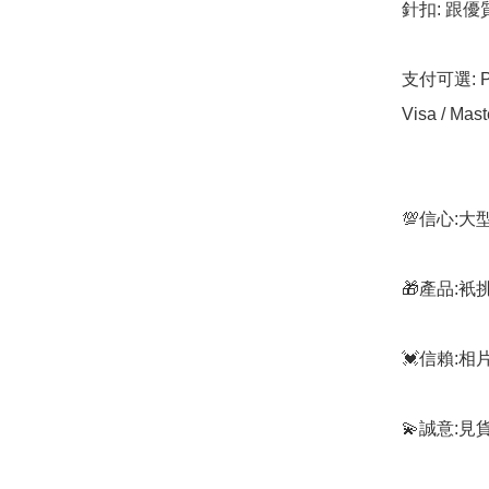
針扣: 跟優
支付可選: Pa
Visa / Mast
💯信心:
🎁產品:
💓信賴:
💫誠意:見