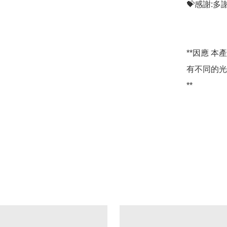
💝感謝:
**因應 
有不同的光
**
