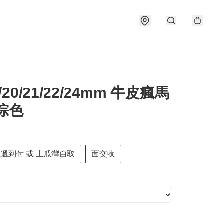
9/20/21/22/24mm 牛皮瘋馬
棕色
快遞到付 或 土瓜灣自取
面交收