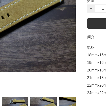
數量
−
簡介
規格: 

18mmx16m
19mmx16m
20mmx18m
21mmx18m
22mmx20m
24mmx22m