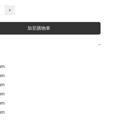
+
加至購物車
−
m 

m

m 

m

m

m 
