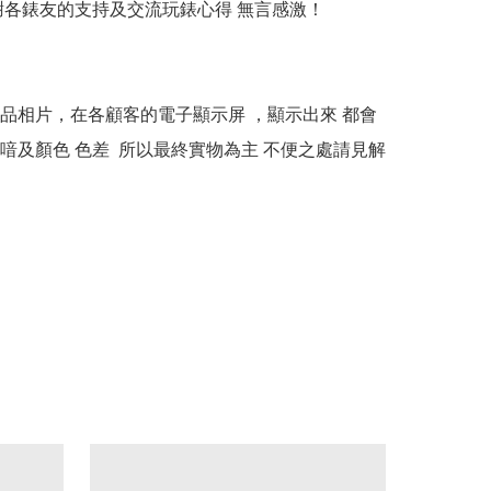
多謝各錶友的支持及交流玩錶心得 無言感激！

本產品相片，在各顧客的電子顯示屏 ，顯示出來 都會
喑及顏色 色差  所以最終實物為主 不便之處請見解