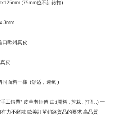
mx125mm (75mm位不計錶扣)

x 3mm

進口歐州真皮

%真皮

料同面料一樣  (舒适，透氣 )

*手工錶帶* 皮革老師傅 由:(開料 , 剪裁 , 打孔 ,) 一
線有力不鬆散 歐美訂單銷路貨品的要求 高品質
