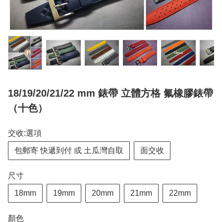
18/19/20/21/22 mm 錶帶 立體方格 氟橡膠錶帶
（十色）
交收:選項
包郵寄 快遞到付 或 土瓜灣自取
面交收
尺寸
18mm
19mm
20mm
21mm
22mm
顏色