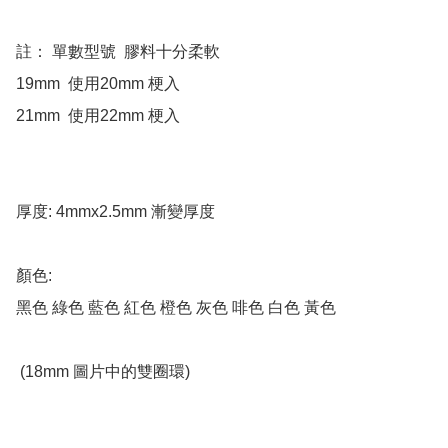
註： 單數型號  膠料十分柔軟 

19mm  使用20mm 梗入

21mm  使用22mm 梗入

厚度: 4mmx2.5mm 漸變厚度

顏色: 

黑色 綠色 藍色 紅色 橙色 灰色 啡色 白色 黃色

 (18mm 圖片中的雙圈環)
