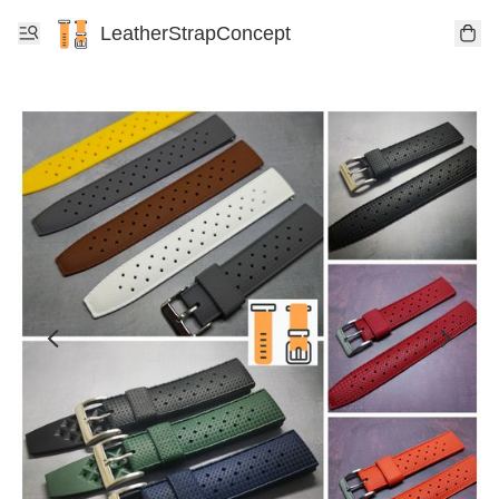
LeatherStrapConcept