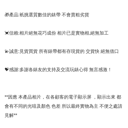
🎁產品:衹挑選質數佳的錶帶 不會賣粗劣貨

💓信賴:相片絕無花巧成份 相片已是實物相,絕無加工

💫誠意:見貨買貨 所有錶帶都有存現貨的 交貨快 絕無借口

💝感謝:多謝各錶友的支持及交流玩錶心得 無言感激！

**因應 本產品相片，在各顧客的電子顯示屏 ，顯示出來 都
會有不同的光喑及顏色 色差 所以最終實物為主 不便之處請
見解**