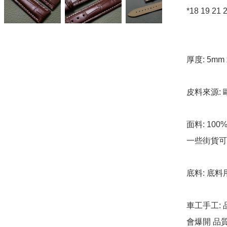
*18 19 21
厚度: 5mm 
皮料來源:
面料: 10
一些街貨可比
底料: 底料
車工手工: 
會爆開 品