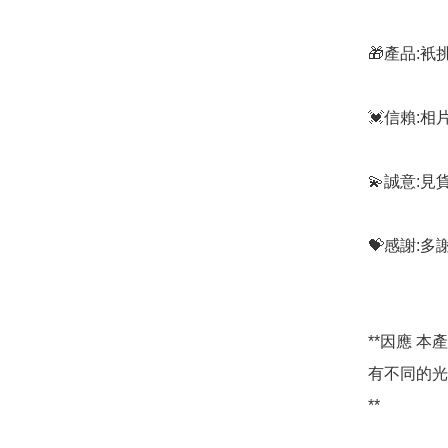
🎁產品:
💓信賴:
💫誠意:見
💝感謝:
**因應 
有不同的光
**
