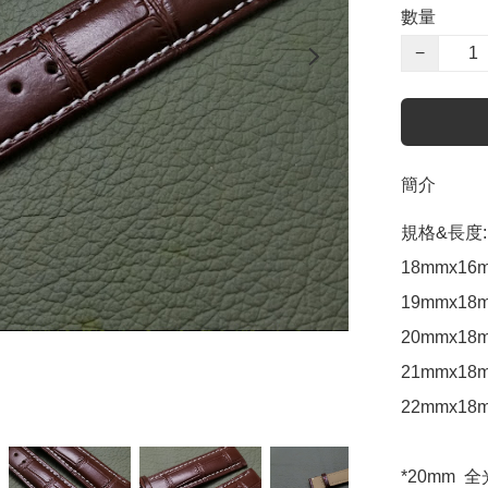
數量
−
簡介
規格&長度:

18mmx16m
19mmx18m
20mmx18m
21mmx18m
22mmx18m
*20mm  全光