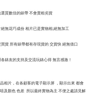
衹挑選質數佳的錶帶 不會賣粗劣貨

相片絕無花巧成份 相片已是實物相,絕無加工

貨買貨 所有錶帶都有存現貨的 交貨快 絕無借口

多謝各錶友的支持及交流玩錶心得 無言感激！

本產品相片，在各顧客的電子顯示屏 ，顯示出來 都會
喑及顏色 色差  所以最終實物為主 不便之處請見解