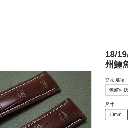
18/1
州鱷
交收:選項
包郵寄 
尺寸
18mm