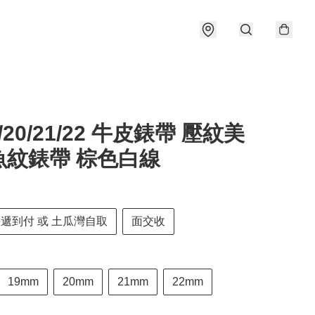
9/20/21/22 牛皮錶帶 壓紋美
魚紋錶帶 棕色白線
快遞到付 或 土瓜灣自取
面交收
19mm
20mm
21mm
22mm