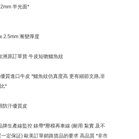
 22mm 半光面*

x 2.5mm 漸變厚度

 歐洲原訂單貨 牛皮短吻鱷魚紋

0%優質進口牛皮 *鱷魚紋仿真度高 更有細節文路,非
*

用防汗優質皮

品牌生產線監控 錶帶*壓模再車線 (耐用 紮實 及不
質一定保証) 歐美訂單銷路貨品的要求 高品質 *非市