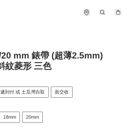
8/20 mm 錶帶 (超薄2.5mm)
斜紋菱形 三色
快遞到付 或 土瓜灣自取
面交收
18mm
20mm