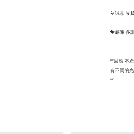
💫誠意:見
💝感謝:
**因應 
有不同的光