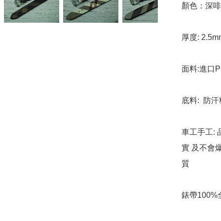
顏色：深啡 
厚度: 2.5m
面料:進口P
底料:  防
車工手工: 
實 及不會
質

錶帶100%