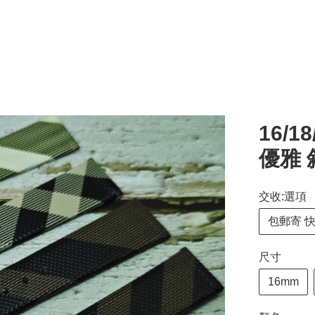
16/1
優雅 
交收:選項
包郵寄 
尺寸
16mm