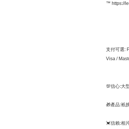
™️ https://l
支付可選: Pa
Visa / Mast
💯信心:
🎁產品:
💓信賴: