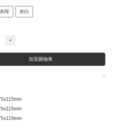
灰啡
米白
+
加至購物車
−
75x115mm

0x115mm 

5x115mm 
