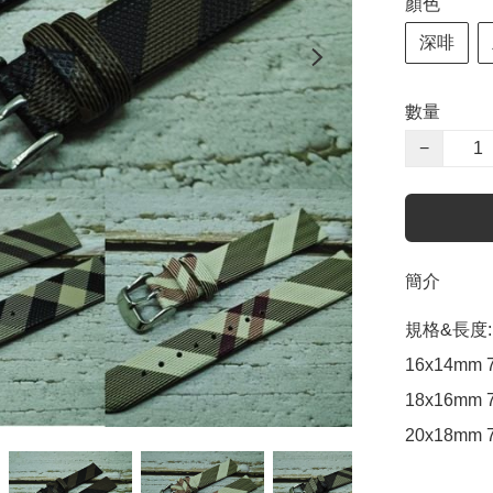
顏色
深啡
數量
−
簡介
規格&長度:

16x14mm 
18x16mm 7
20x18mm 7