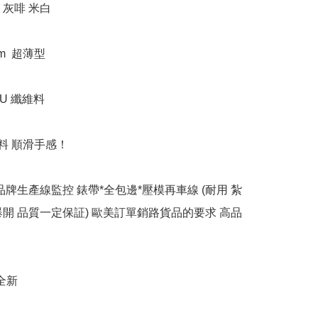
灰啡 米白

m  超薄型

U 纖維料

汗料 順滑手感！

品牌生產線監控 錶帶*全包邊*壓模再車線 (耐用 紮
爆開 品質一定保証) 歐美訂單銷路貨品的要求 高品
全新
