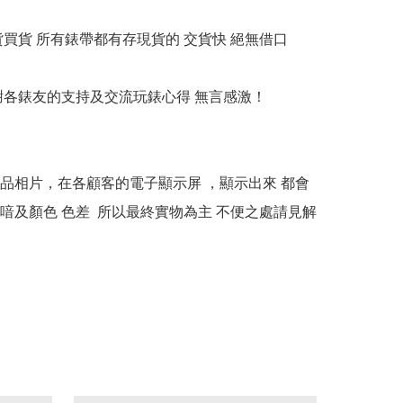
貨買貨 所有錶帶都有存現貨的 交貨快 絕無借口

多謝各錶友的支持及交流玩錶心得 無言感激！

本產品相片，在各顧客的電子顯示屏 ，顯示出來 都會
喑及顏色 色差  所以最終實物為主 不便之處請見解