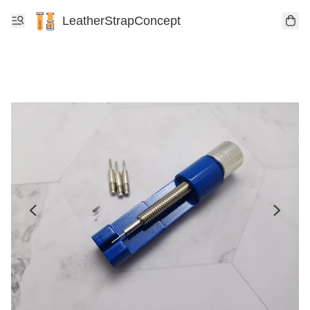
LeatherStrapConcept