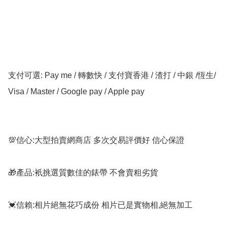
支付可選: Pay me / 轉數快 / 支付寶香港 / 渣打 / 中銀 /恆生/ 
Visa / Master / Google pay / Apple pay

💯信心:大型拍賣網商店 多次交易評價好 信心保證

🎁產品:衹挑選質數佳的錶帶 不會賣粗劣貨

💓信賴:相片絕無花巧成份 相片已是實物相,絕無加工
