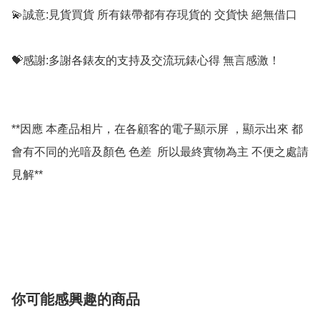
💫誠意:見貨買貨 所有錶帶都有存現貨的 交貨快 絕無借口

💝感謝:多謝各錶友的支持及交流玩錶心得 無言感激！

**因應 本產品相片，在各顧客的電子顯示屏 ，顯示出來 都
會有不同的光喑及顏色 色差  所以最終實物為主 不便之處請
見解**

你可能感興趣的商品