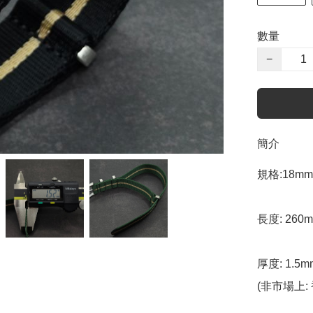
數量
−
簡介
規格:18mm 
長度: 260m
厚度: 1.5m
(非市場上: 衹