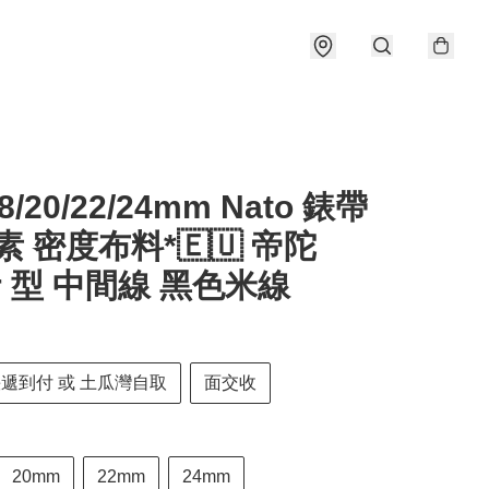
18/20/22/24mm Nato 錶帶
素 密度布料*🇪🇺 帝陀
or 型 中間線 黑色米線
快遞到付 或 土瓜灣自取
面交收
20mm
22mm
24mm