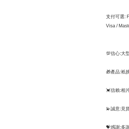
支付可選: Pa
Visa / Mast
💯信心:
🎁產品:
💓信賴:
💫誠意:見
💝感謝: