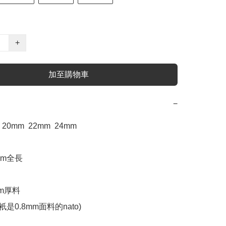
+
加至購物車
−
20mm  22mm  24mm

m全長 

m厚料 

是0.8mm面料的nato)  
