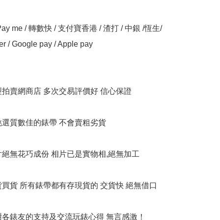
y me / 轉數快 / 支付寶香港 / 渣打 / 中銀 /恆生/ 
er / Google pay / Apple pay

大型拍賣網商店 多次交易評價好 信心保證

衹挑選質數佳的錶帶 不會賣粗劣貨

相片絕無花巧成份 相片已是實物相,絕無加工

貨買貨 所有錶帶都有存現貨的 交貨快 絕無借口

多謝各錶友的支持及交流玩錶心得 無言感激！
