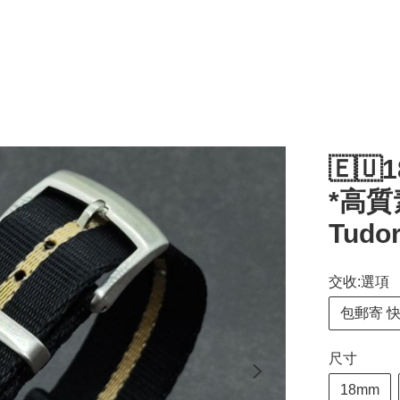
🇪🇺
*高質
Tud
交收:選項
包郵寄 
尺寸
18mm