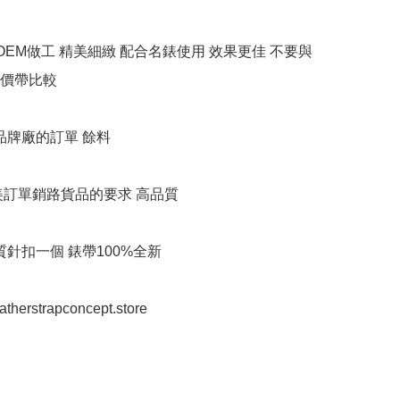
牌OEM做工 精美細緻 配合名錶使用 效果更佳 不要與
價帶比較

品牌廠的訂單 餘料

美訂單銷路貨品的要求 高品質

質針扣一個 錶帶100%全新

eatherstrapconcept.store
