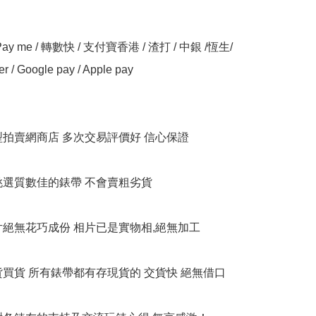
y me / 轉數快 / 支付寶香港 / 渣打 / 中銀 /恆生/ 
er / Google pay / Apple pay

大型拍賣網商店 多次交易評價好 信心保證

衹挑選質數佳的錶帶 不會賣粗劣貨

相片絕無花巧成份 相片已是實物相,絕無加工

貨買貨 所有錶帶都有存現貨的 交貨快 絕無借口
