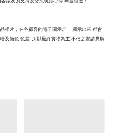
多謝各錶友的支持及交流玩錶心得 無言感激！

本產品相片，在各顧客的電子顯示屏 ，顯示出來 都會
喑及顏色 色差  所以最終實物為主 不便之處請見解