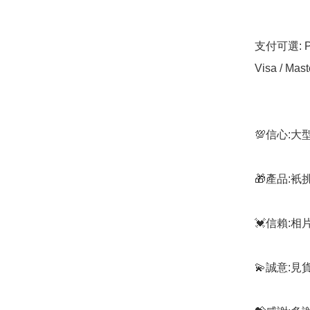
支付可選: Pa
Visa / Mast
💯信心:
🎁產品:
💓信賴:
💫誠意:見