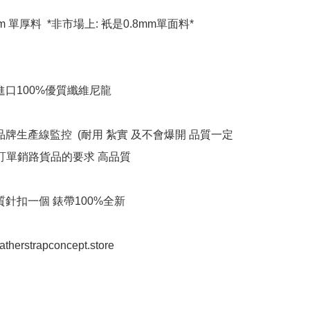
mm 單厚料  *非市場上: 衹是0.8mm單面料*

進口100%優質纖維尼龍

品牌生產線監控  (耐用 紮實 及不會爆開 品質一定
美訂單銷路貨品的要求 高品質

質針扣一個 錶帶100%全新

eatherstrapconcept.store
