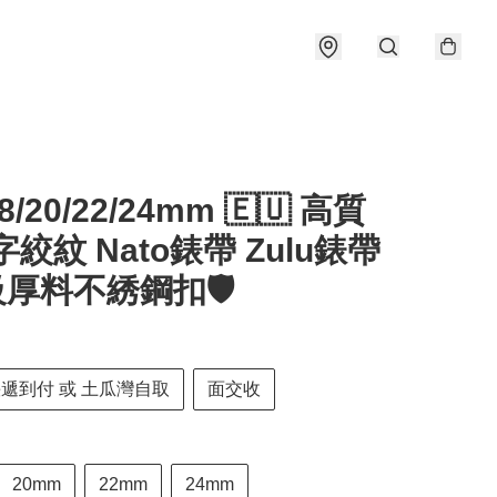
18/20/22/24mm 🇪🇺 高質
字絞紋 Nato錶帶 Zulu錶帶
升級厚料不綉鋼扣🛡️
快遞到付 或 土瓜灣自取
面交收
20mm
22mm
24mm