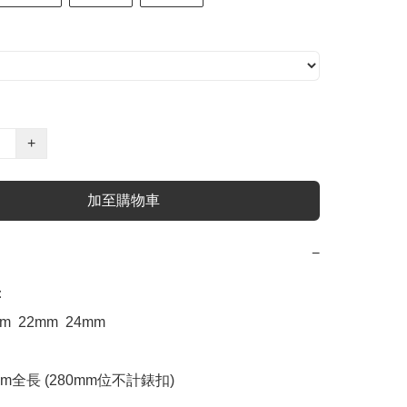
+
加至購物車
−


m  22mm  24mm

mm全長 (280mm位不計錶扣) 
