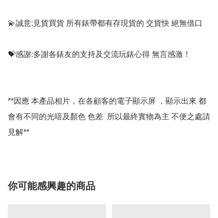
💫誠意:見貨買貨 所有錶帶都有存現貨的 交貨快 絕無借口

💝感謝:多謝各錶友的支持及交流玩錶心得 無言感激！

**因應 本產品相片，在各顧客的電子顯示屏 ，顯示出來 都
會有不同的光喑及顏色 色差  所以最終實物為主 不便之處請
你可能感興趣的商品