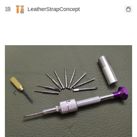
LeatherStrapConcept