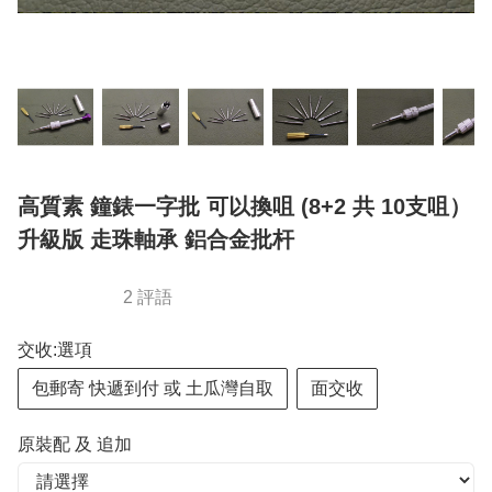
高質素 鐘錶一字批 可以換咀 (8+2 共 10支咀）
升級版 走珠軸承 鋁合金批杆
2 評語
交收:選項
包郵寄 快遞到付 或 土瓜灣自取
面交收
原裝配 及 追加