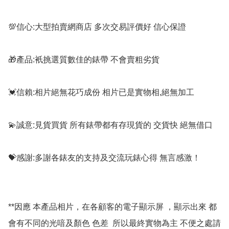
💯信心:大型拍賣網商店 多次交易評價好 信心保證

🎁產品:衹挑選質數佳的錶帶 不會賣粗劣貨

💓信賴:相片絕無花巧成份 相片已是實物相,絕無加工

💫誠意:見貨買貨 所有錶帶都有存現貨的 交貨快 絕無借口

💝感謝:多謝各錶友的支持及交流玩錶心得 無言感激！

**因應 本產品相片，在各顧客的電子顯示屏 ，顯示出來 都
會有不同的光喑及顏色 色差  所以最終實物為主 不便之處請