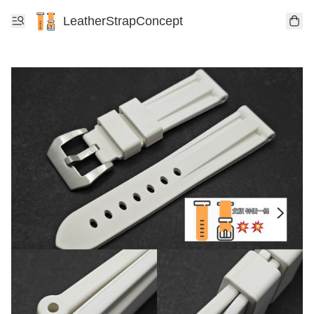
LeatherStrapConcept