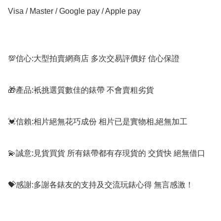
Visa / Master / Google pay / Apple pay

💯信心:大型拍賣網商店 多次交易評價好 信心保證

🎁產品:衹挑選質數佳的錶帶 不會賣粗劣貨

💓信賴:相片絕無花巧成份 相片已是實物相,絕無加工

💫誠意:見貨買貨 所有錶帶都有存現貨的 交貨快 絕無借口

💝感謝:多謝各錶友的支持及交流玩錶心得 無言感激！
