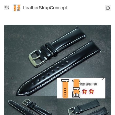
LeatherStrapConcept