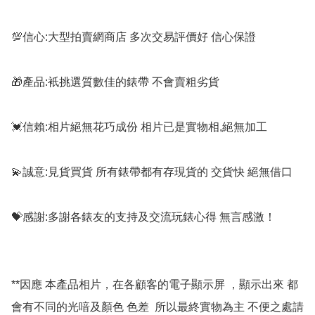
💯信心:大型拍賣網商店 多次交易評價好 信心保證

🎁產品:衹挑選質數佳的錶帶 不會賣粗劣貨

💓信賴:相片絕無花巧成份 相片已是實物相,絕無加工

💫誠意:見貨買貨 所有錶帶都有存現貨的 交貨快 絕無借口

💝感謝:多謝各錶友的支持及交流玩錶心得 無言感激！

**因應 本產品相片，在各顧客的電子顯示屏 ，顯示出來 都
會有不同的光喑及顏色 色差  所以最終實物為主 不便之處請