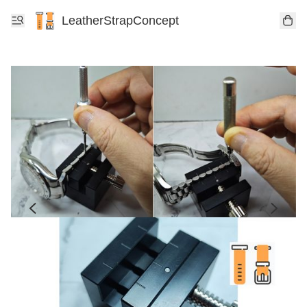
LeatherStrapConcept