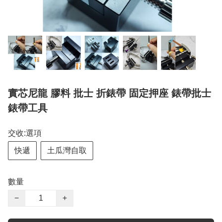
實芯尼龍 膠料 批士 折錶帶 固定押座 錶帶批士
錶帶工具
交收:選項
快遞
土瓜灣自取
數量
−
+