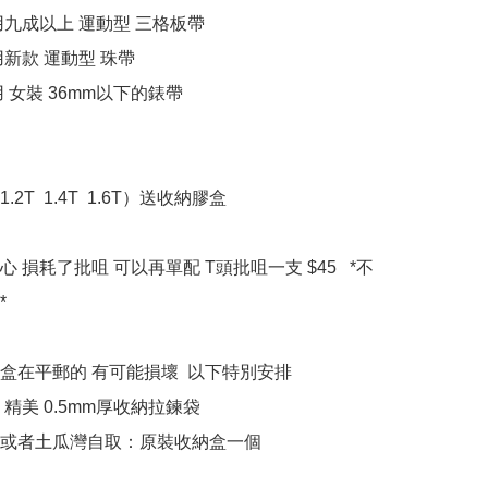
合用九成以上 運動型 三格板帶

用新款 運動型 珠帶

用 女裝 36mm以下的錶帶

T  1.4T  1.6T）送收納膠盒   

 損耗了批咀 可以再單配 T頭批咀一支 $45   *不


盒在平郵的 有可能損壞  以下特別安排

精美 0.5mm厚收納拉鍊袋

或者土瓜灣自取：原裝收納盒一個
