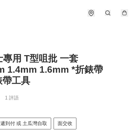
專用 T型咀批 一套
m 1.4mm 1.6mm *折錶帶
 錶帶工具
1 評語
快遞到付 或 土瓜灣自取
面交收