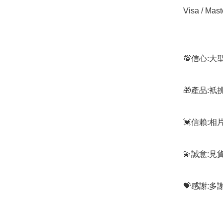
Visa / Mast
💯信心:
🎁產品:
💓信賴:
💫誠意:見
💝感謝: