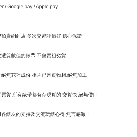
er / Google pay / Apple pay

大型拍賣網商店 多次交易評價好 信心保證

衹挑選質數佳的錶帶 不會賣粗劣貨

相片絕無花巧成份 相片已是實物相,絕無加工

貨買貨 所有錶帶都有存現貨的 交貨快 絕無借口

多謝各錶友的支持及交流玩錶心得 無言感激！
