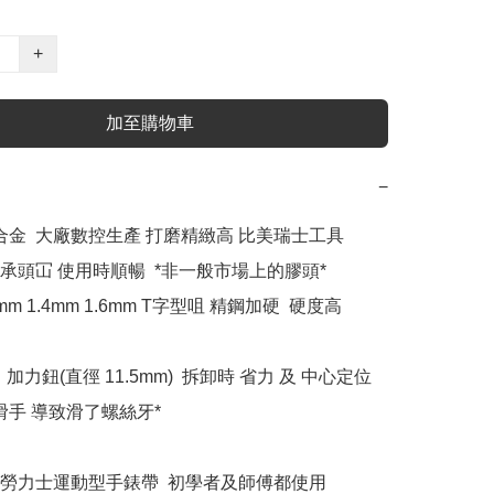
+
加至購物車
−
合金  大廠數控生產 打磨精緻高 比美瑞士工具 

承頭冚 使用時順暢  *非一般市場上的膠頭*

mm 1.4mm 1.6mm T字型咀 精鋼加硬  硬度高

加力鈕(直徑 11.5mm)  拆卸時 省力 及 中心定位
滑手 導致滑了螺絲牙*

勞力士運動型手錶帶  初學者及師傅都使用
