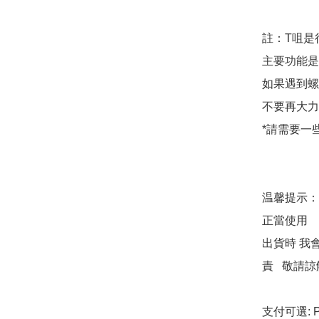
註：T咀是
主要功能是
如果遇到螺絲
不要再大力
*請需要一
温馨提示：
正當使用

出貨時 我
責   敬請諒
支付可選: Pa