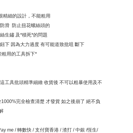
很精細的設計，不能粗用

防滑  防止扭花螺絲頭的

生鏽 及*積死*的問題 

鈕下 因為大力過度 有可能道致批咀 斷下

些粗用的工具拆下*

這工具批頭精準細緻 收貨後 不可以粗暴使用及不
會1000%完全檢查清楚 才發貨 如之後崩了 絕不負
解

y me / 轉數快 / 支付寶香港 / 渣打 / 中銀 /恆生/ 