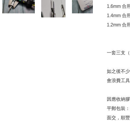
1.6mm 
1.4mm 合
1.2mm 合
一套三支（1.2
如之後不少心
會浪費工具*
因應收納膠
平郵包裝： 
面交，順豐