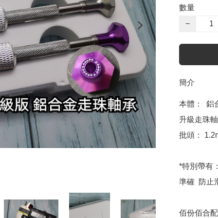
數量
−
簡介
本體：  鋁
升級走珠軸
批頭： 1.2
*特別帶有：
準確  防止
佰份佰合配