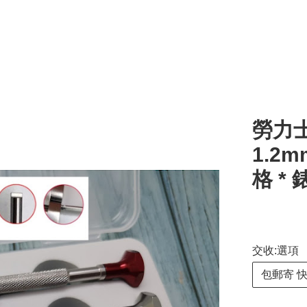
勞力士
1.2m
格 *
交收:選項
包郵寄 