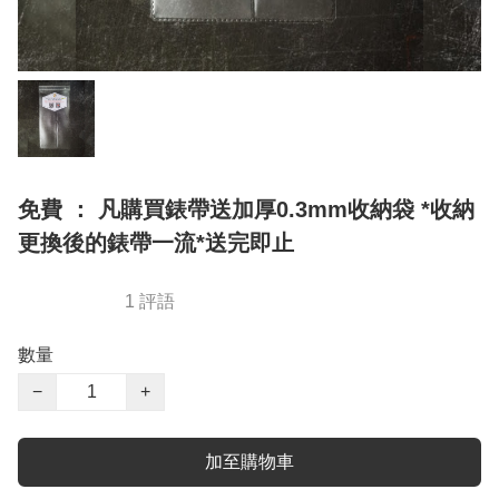
免費 ： 凡購買錶帶送加厚0.3mm收納袋 *收納
更換後的錶帶一流*送完即止
1 評語
數量
−
+
加至購物車