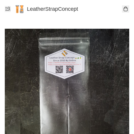
LeatherStrapConcept